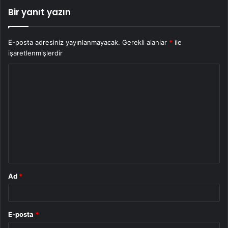
Bir yanıt yazın
E-posta adresiniz yayınlanmayacak.
Gerekli alanlar
*
ile
işaretlenmişlerdir
Y
o
r
u
m
*
Ad
*
E-posta
*