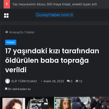
Yaz meyvesinin kilosu 300 liraya fırladı, emekli isyan etti
Menü
Anasayfa
/
Haber
Haber
17 yaşındaki kızı tarafından
öldürülen baba toprağa
verildi
ELİF TÜRKYILMAZ
Aralık 26, 2022
0
12
Bir dakikadan az