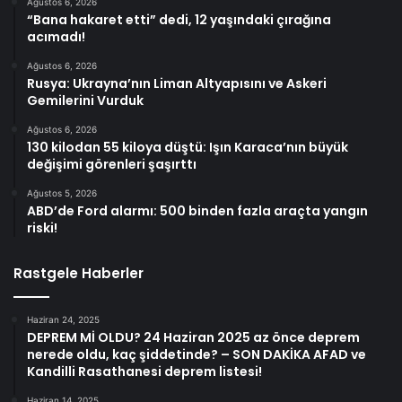
Ağustos 6, 2026
“Bana hakaret etti” dedi, 12 yaşındaki çırağına
acımadı!
Ağustos 6, 2026
Rusya: Ukrayna’nın Liman Altyapısını ve Askeri
Gemilerini Vurduk
Ağustos 6, 2026
130 kilodan 55 kiloya düştü: Işın Karaca’nın büyük
değişimi görenleri şaşırttı
Ağustos 5, 2026
ABD’de Ford alarmı: 500 binden fazla araçta yangın
riski!
Rastgele Haberler
Haziran 24, 2025
DEPREM Mİ OLDU? 24 Haziran 2025 az önce deprem
nerede oldu, kaç şiddetinde? – SON DAKİKA AFAD ve
Kandilli Rasathanesi deprem listesi!
Haziran 14, 2025