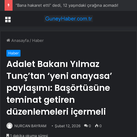
“Bana hakaret etti” dedi, 12 yaşındaki çırağına acımadı!
Menü
Anasayfa
/
Haber
Haber
Adalet Bakanı Yılmaz
Tunç’tan ‘yeni anayasa’
paylaşımı: Başörtüsüne
teminat getiren
düzenlemeleri içermeli
NURCAN BAYRAM
Şubat 12, 2026
0
0
1 dakika okuma süresi