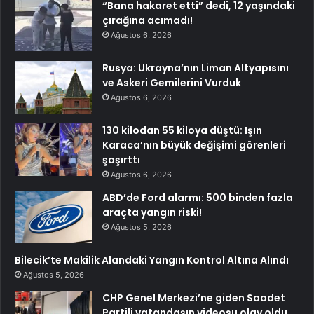
“Bana hakaret etti” dedi, 12 yaşındaki
çırağına acımadı!
Ağustos 6, 2026
Rusya: Ukrayna’nın Liman Altyapısını
ve Askeri Gemilerini Vurduk
Ağustos 6, 2026
130 kilodan 55 kiloya düştü: Işın
Karaca’nın büyük değişimi görenleri
şaşırttı
Ağustos 6, 2026
ABD’de Ford alarmı: 500 binden fazla
araçta yangın riski!
Ağustos 5, 2026
Bilecik’te Makilik Alandaki Yangın Kontrol Altına Alındı
Ağustos 5, 2026
CHP Genel Merkezi’ne giden Saadet
Partili vatandaşın videosu olay oldu