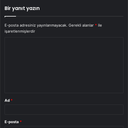
Bir yanıt yazın
E-posta adresiniz yayınlanmayacak.
Gerekli alanlar
*
ile
işaretlenmişlerdir
Y
o
r
u
m
*
Ad
*
E-posta
*