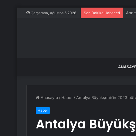
Annes
Çarşamba, Ağustos 5 2026
Son Dakika Haberleri
ANASAY
Anasayfa
/
Haber
/
Antalya Büyükşehir’in 2023 bütç
Haber
Antalya Büyükşe