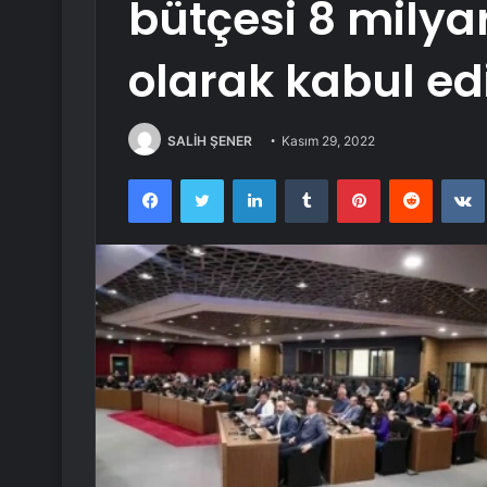
bütçesi 8 milya
olarak kabul edi
SALİH ŞENER
Kasım 29, 2022
Facebook
Twitter
LinkedIn
Tumblr
Pinterest
Reddit