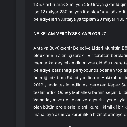
135.7 artırılarak 8 milyon 250 liraya çıkarıldığı
ise 12 milyar 230 milyon lira olduğunu söz etti
belediyelerin Antalya’ya toplam 20 milyar 480 m
NE KELAM VERDİYSEK YAPIYORUZ
Antalya Büyükşehir Belediye Lideri Muhittin B
olduklarının altını çizerek, “Bir taraftan borçla
memur kardeşimizin dinimizde olduğu üzere t
belediye başkanlığı periyodunda ödenen topla
ödediğimiz borç 64 milyon liradır. Hakikat bu
2019 yılında teslim edilmesi gereken Kepez Sa
teslim ettik. Güneş Mahallesi benim seçim bi
Vatandaşımıza ne kelam verdiysek ziyadesiyle 
olan bütün projelerle, planlı kurallı kimlikli bi
mahalleye azim ve kararlılıkla hizmet etmeye 