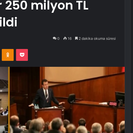
r 250 milyon TL
ldi
0
16
2 dakika okuma süresi
VKontakte
Odnoklassniki
Pocket