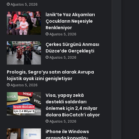
Ağustos 5, 2026
İznik’te Yaz Akşamları
Çocukların Neşesiyle
Renkleniyor
Ağustos 5, 2026
Çerkes Sürgünü Anması
Düzce’de Gerçekleşti
Ağustos 5, 2026
Prologis, Segro’yu satın alarak Avrupa
lojistik ayak izini genişletiyor
Ağustos 5, 2026
Visa, yapay zekâ
destekli saldırıları
önlemek için 2,4 milyar
dolara BioCatch’i alıyor
Ağustos 5, 2026
iPhone ile Windows
arasında kopyala-