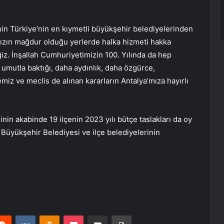
in Türkiye’nin en kıymetli büyükşehir belediyelerinden
ımızın mağdur olduğu yerlerde halka hizmeti hakka
iz. İnşallah Cumhuriyetimizin 100. Yılında da hep
e umutla baktığı, daha aydınlık, daha özgürce,
miz ve meclis de alınan kararların Antalya’mıza hayırlı
nin akabinde 19 ilçenin 2023 yılı bütçe taslakları da oy
da Büyükşehir Belediyesi ve ilçe belediyelerinin
erest
Reddit
VKontakte
Odnoklassniki
Pocket
E-Posta ile paylaş
Yazdır