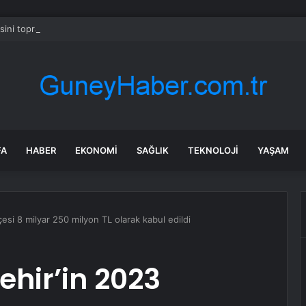
ini toprağa veren Aslı Baykal’dan zehir zemberek paylaşım
FA
HABER
EKONOMI
SAĞLIK
TEKNOLOJI
YAŞAM
esi 8 milyar 250 milyon TL olarak kabul edildi
hir’in 2023