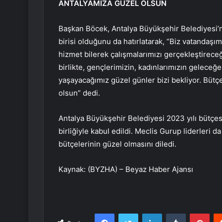
ANTALYAMIZA GÜZEL OLSUN
Başkan Böcek, Antalya Büyükşehir Belediyesi’n
birisi olduğunu da hatırlatarak, “Biz vatandaş
hizmet bilerek çalışmalarımızı gerçekleştireceğ
birlikte, gençlerimizin, kadınlarımızın geleceğ
yaşayacağımız güzel günler bizi bekliyor. Bütçe
olsun” dedi.
Antalya Büyükşehir Belediyesi 2023 yılı bütçesi
birliğiyle kabul edildi. Meclis Gurup liderleri 
bütçelerinin güzel olmasını diledi.
Kaynak: (BYZHA) – Beyaz Haber Ajansı
Facebook
Twitter
LinkedIn
Tumblr
Pint