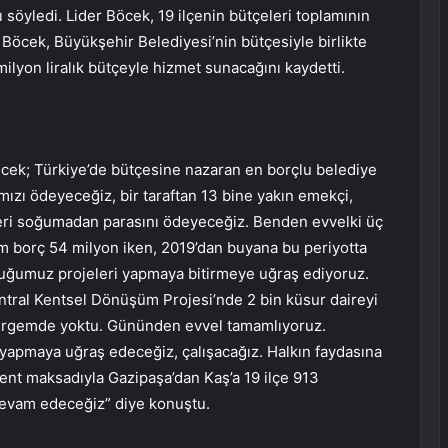
nı söyledi. Lider Böcek, 19 ilçenin bütçeleri toplamının
. Böcek, Büyükşehir Belediyesi’nin bütçesiyle birlikte
ilyon liralık bütçeyle hizmet sunacağını kaydetti.
öcek; Türkiye’de bütçesine nazaran en borçlu belediye
rımızı ödeyeceğiz, bir taraftan 13 bine yakın emekçi,
eri soğumadan parasını ödeyeceğiz. Benden evvelki üç
m borç 54 milyon iken, 2019’dan buyana bu periyotta
lduğumuz projeleri yapmaya bitirmeye uğraş ediyoruz.
ntral Kentsel Dönüşüm Projesi’nde 2 bin küsur daireyi
ldirgemde yoktu. Gününden evvel tamamlıyoruz.
yapmaya uğraş edeceğiz, çalışacağız. Halkın faydasına
r kent maksadıyla Gazipaşa’dan Kaş’a 19 ilçe 913
devam edeceğiz” diye konuştu.