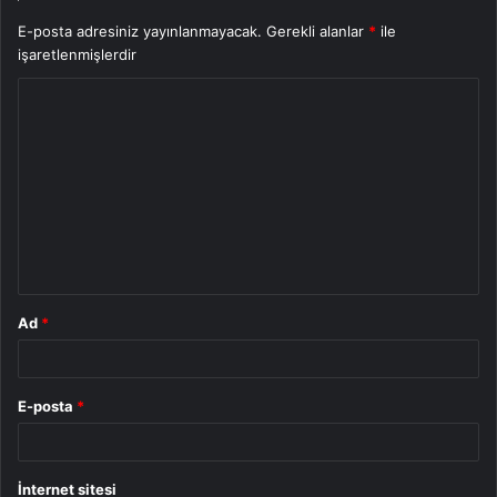
E-posta adresiniz yayınlanmayacak.
Gerekli alanlar
*
ile
işaretlenmişlerdir
Y
o
r
u
m
*
Ad
*
E-posta
*
İnternet sitesi