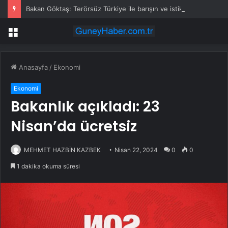
Bakan Göktaş: Terörsüz Türkiye ile barışın ve istikrarın güçlendiği gelecek hedefliyoruz
Menü
Anasayfa
/
Ekonomi
Ekonomi
Bakanlık açıkladı: 23
Nisan’da ücretsiz
MEHMET HAZBİN KAZBEK
Nisan 22, 2024
0
0
1 dakika okuma süresi