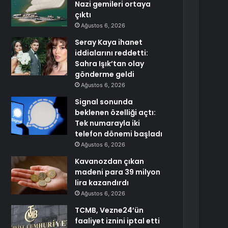
Nazi gemileri ortaya
çıktı
Ağustos 6, 2026
Seray Kaya ihanet
iddialarını reddetti:
Sahra Işık’tan olay
gönderme geldi
Ağustos 6, 2026
Signal sonunda
beklenen özelliği açtı:
Tek numarayla iki
telefon dönemi başladı
Ağustos 6, 2026
Kavanozdan çıkan
madeni para 39 milyon
lira kazandırdı
Ağustos 6, 2026
TCMB, Vezne24’ün
faaliyet iznini iptal etti