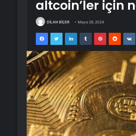
altcoin’ler için 
DİLAN BİÇER
Mayıs 29, 2024
Facebook
Twitter
LinkedIn
Tumblr
Pinterest
Reddit