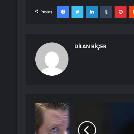
Facebook
Twitter
LinkedIn
Tumblr
Pint
Paylaş
DİLAN BİÇER