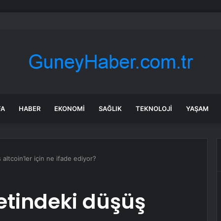
 Alacaklara Küpe Kontrolü Uyarısı
FA
HABER
EKONOMI
SAĞLIK
TEKNOLOJI
YAŞAM
altcoin’ler için ne ifade ediyor?
etindeki düşüş