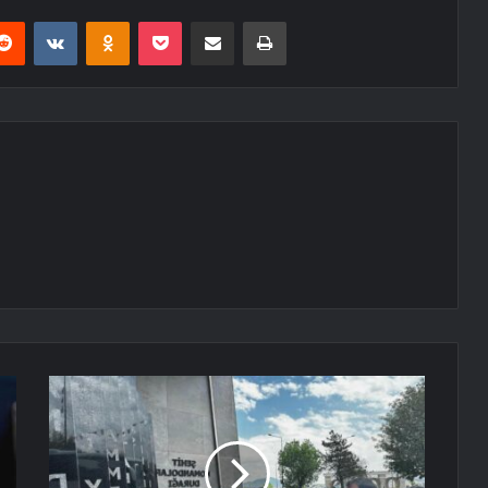
erest
Reddit
VKontakte
Odnoklassniki
Pocket
E-Posta ile paylaş
Yazdır