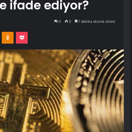
ne ifade ediyor?
0
0
1 dakika okuma süresi
VKontakte
Odnoklassniki
Pocket