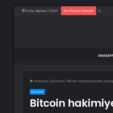
Kurbanlık
Cuma, Ağustos 7 2026
Son Dakika Haberleri
ANASAY
Anasayfa
/
Ekonomi
/
Bitcoin hakimiyetindeki düşüş 
Ekonomi
Bitcoin hakimiy