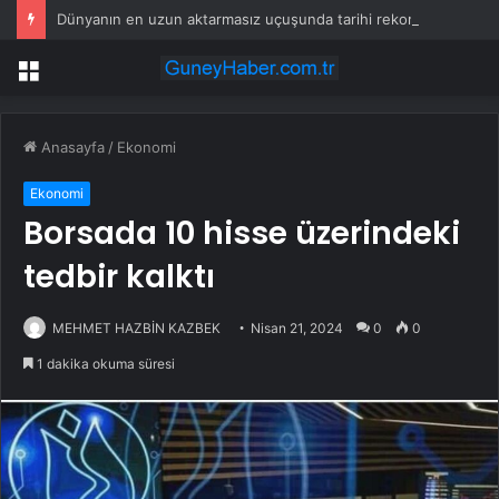
Dünyanın en uzun aktarmasız uçuşunda tarihi rekor: 24 saatten fazla havada kaldılar
Menü
Anasayfa
/
Ekonomi
Ekonomi
Borsada 10 hisse üzerindeki
tedbir kalktı
MEHMET HAZBİN KAZBEK
Nisan 21, 2024
0
0
1 dakika okuma süresi