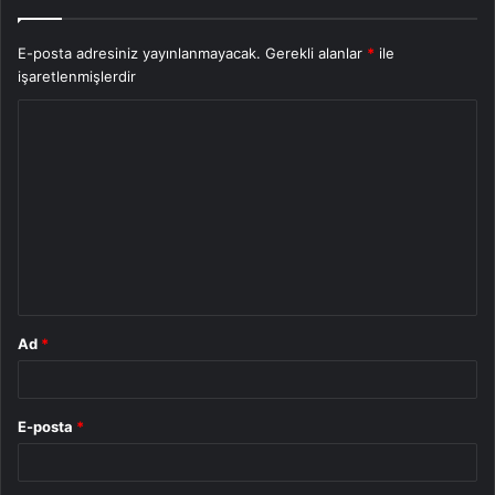
E-posta adresiniz yayınlanmayacak.
Gerekli alanlar
*
ile
işaretlenmişlerdir
Y
o
r
u
m
*
Ad
*
E-posta
*