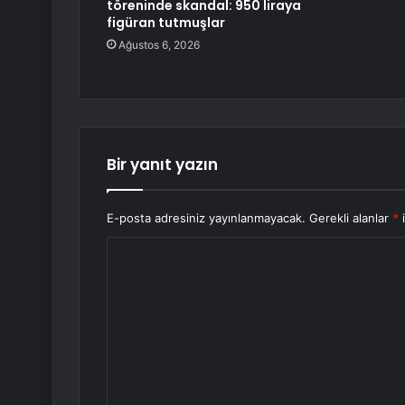
töreninde skandal: 950 liraya
figüran tutmuşlar
Ağustos 6, 2026
Bir yanıt yazın
E-posta adresiniz yayınlanmayacak.
Gerekli alanlar
*
i
Y
o
r
u
m
*