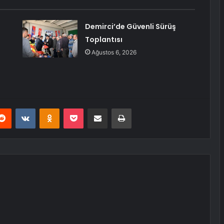
Demirci’de Güvenli Sürüş
Toplantısı
Ağustos 6, 2026
erest
Reddit
VKontakte
Odnoklassniki
Pocket
E-Posta ile paylaş
Yazdır