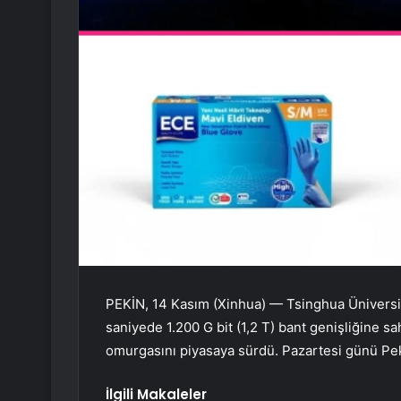
PEKİN, 14 Kasım (Xinhua) — Tsinghua Üniversit
saniyede 1.200 G bit (1,2 T) bant genişliğine sah
omurgasını piyasaya sürdü. Pazartesi günü Pek
İlgili Makaleler