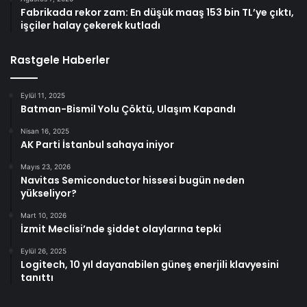
Fabrikada rekor zam: En düşük maaş 153 bin TL’ye çıktı,
işçiler halay çekerek kutladı
Rastgele Haberler
Eylül 11, 2025
Batman-Bismil Yolu Çöktü, Ulaşım Kapandı
Nisan 16, 2025
AK Parti İstanbul sahaya iniyor
Mayıs 23, 2026
Navitas Semiconductor hissesi bugün neden
yükseliyor?
Mart 10, 2026
İzmit Meclisi’nde şiddet olaylarına tepki
Eylül 26, 2025
Logitech, 10 yıl dayanabilen güneş enerjili klavyesini
tanıttı