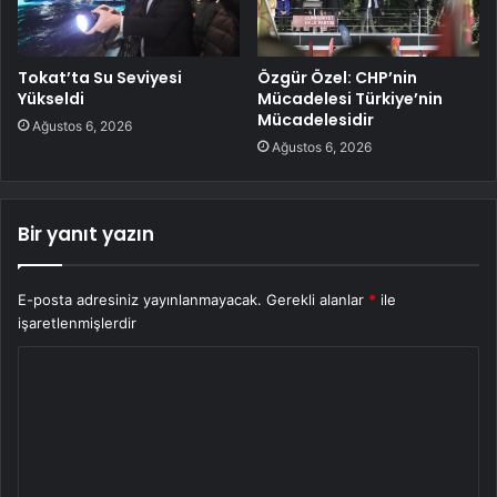
Tokat’ta Su Seviyesi
Özgür Özel: CHP’nin
Yükseldi
Mücadelesi Türkiye’nin
Mücadelesidir
Ağustos 6, 2026
Ağustos 6, 2026
Bir yanıt yazın
E-posta adresiniz yayınlanmayacak.
Gerekli alanlar
*
ile
işaretlenmişlerdir
Y
o
r
u
m