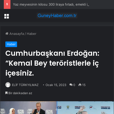
Yaz meyvesinin kilosu 300 liraya fırladı, emekli isyan etti
Menü
Anasayfa
/
Haber
Haber
Cumhurbaşkanı Erdoğan:
“Kemal Bey teröristlerle iç
içesiniz.
ELİF TÜRKYILMAZ
Ocak 15, 2023
0
15
Bir dakikadan az