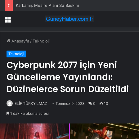
Karkamış Mesire Alanı Su Baskını
Menü
Anasayfa
/
Teknoloji
Teknoloji
Cyberpunk 2077 İçin Yeni
Güncelleme Yayınlandı:
Düzinelerce Sorun Düzeltildi
ELİF TÜRKYILMAZ
Temmuz 9, 2023
0
10
1 dakika okuma süresi