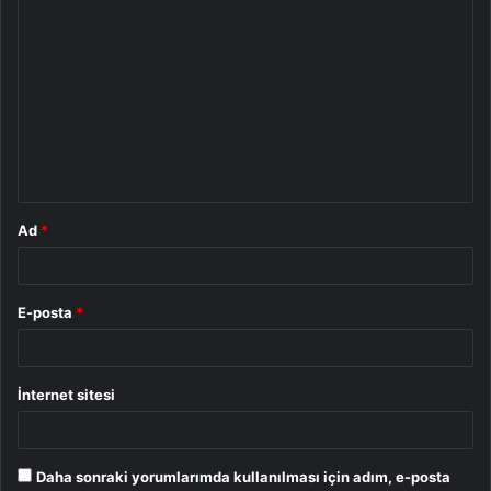
Y
o
r
u
m
*
Ad
*
E-posta
*
İnternet sitesi
Daha sonraki yorumlarımda kullanılması için adım, e-posta