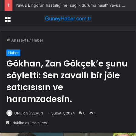
Yavuz Bingöl’ün hastalığı ne, sağlık durumu nasıl? Yavuz Bingöl kaç yaşında?
Menü
Anasayfa
/
Haber
Haber
Gökhan, Zan Gökçek’e şunu
söyletti: Sen zavallı bir jöle
satıcısısın ve
haramzadesin.
ONUR GÜVEREN
Şubat 7, 2024
0
1
1 dakika okuma süresi