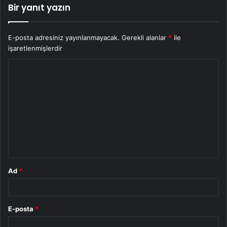
Bir yanıt yazın
E-posta adresiniz yayınlanmayacak.
Gerekli alanlar
*
ile
işaretlenmişlerdir
Y
o
r
u
m
*
Ad
*
E-posta
*