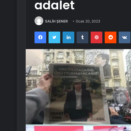
adalet
SALİH ŞENER
Ocak 20, 2023
Facebook
Twitter
LinkedIn
Tumblr
Pinterest
Reddit