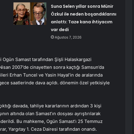
Suna Selen yıllar sonra Münir
Özkul ile neden boşandıklarını
anlattı: Taze kana ihtiyacım
var dedi
Ağustos 7, 2026
çi Ogün Samast tarafından Şişli Halaskargazi
Nisan 2007’de cinayetten sonra kaçtığı Samsun’da
leri Erhan Tuncel ve Yasin Hayal’in de aralarında
gece saatlerinde dava açıldı. dönemin özel yetkisiyle
çıktığı davada, tahliye kararlarının ardından 3 kişi
nın altında olan Samast’ın dosyası ayrıştırılarak
nderildi. Bu mahkeme, Ogün Samast’ı 25 Temmuz
arar, Yargıtay 1. Ceza Dairesi tarafından onandı.