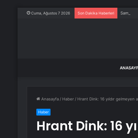
Samsun’u
Cuma, Ağustos 7 2026
Son Dakika Haberleri
ANASAY
Anasayfa
/
Haber
/
Hrant Dink: 16 yıldır gelmeyen 
Haber
Hrant Dink: 16 y