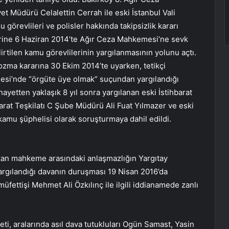
 Müdürü Celalettin Cerrah ile eski İstanbul Vali
örevlileri ve polisler hakkında takipsizlik kararı
üzerine 6 Haziran 2014’te Ağır Ceza Mahkemesi’ne sevk
elirtilen kamu görevlilerinin yargılanmasının yolunu açtı.
ozma kararına 30 Ekim 2014’te uyarken, tetikçi
esi’nde “örgüte üye olmak” suçundan yargılandığı
inayetten yaklaşık 8 yıl sonra yargılanan eski İstihbarat
arat Teşkilatı C Şube Müdürü Ali Fuat Yılmazer ve eski
amu şüphelisi olarak soruşturmaya dahil edildi.
an mahkeme arasındaki anlaşmazlığın Yargıtay
argılandığı davanın duruşması 19 Nisan 2016’da
üfettişi Mehmet Ali Özkılınç ile ilgili iddianamede zanlı
, aralarında asıl dava tutukluları Ogün Samast, Yasin