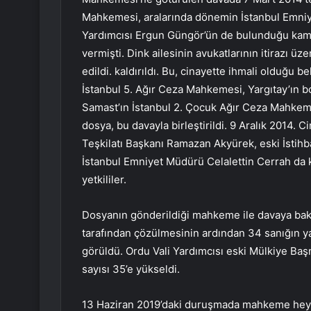
Mahkemesi, aralarında dönemin İstanbul Emniyet
Yardımcısı Ergun Güngör’ün de bulunduğu kamu g
vermişti. Dink ailesinin avukatlarının itirazı 
edildi. kaldırıldı. Bu, cinayette ihmali olduğu b
İstanbul 5. Ağır Ceza Mahkemesi, Yargıtay’ın b
Samast’ın İstanbul 2. Çocuk Ağır Ceza Mahkem
dosya, bu davayla birleştirildi. 9 Aralık 2014. C
Teşkilatı Başkanı Ramazan Akyürek, eski İstihb
İstanbul Emniyet Müdürü Celalettin Cerrah da k
yetkililer.
Dosyanın gönderildiği mahkeme ile davaya bak
tarafından çözülmesinin ardından 34 sanığın y
görüldü. Ordu Vali Yardımcısı eski Mülkiye Başm
sayısı 35’e yükseldi.
13 Haziran 2019’daki duruşmada mahkeme heyeti