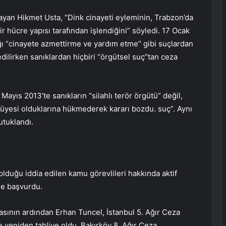
ayan Hikmet Usta, “Dink cinayeti eyleminin, Trabzon’da
 hücre yapısı tarafından işlendiğini” söyledi. 17 Ocak
ğı “cinayete azmettirme ve yardım etme” gibi suçlardan
 edilirken sanıklardan hiçbiri “örgütsel suç”tan ceza
Mayıs 2013’te sanıkların “silahlı terör örgütü” değil,
 üyesi olduklarına hükmederek kararı bozdu. suç”. Aynı
utuklandı.
olduğu iddia edilen kamu görevlileri hakkında aktif
ne başvurdu.
asının ardından Erhan Tuncel, İstanbul 5. Ağır Ceza
yeniden tahliye oldu. Bakırköy 8. Ağır Ceza