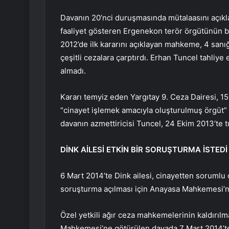
Davanın 20’nci duruşmasında mütalaasını açıkl
faaliyet gösteren Ergenekon terör örgütünün bir
2012’de ilk kararını açıklayan mahkeme, 4 sanı
çeşitli cezalara çarptırdı. Erhan Tuncel tahliye
almadı.
Kararı temyiz eden Yargıtay 9. Ceza Dairesi, 15 
“cinayet işlemek amacıyla oluşturulmuş örgüt”
davanın azmettiricisi Tuncel, 24 Ekim 2013’te t
DİNK AİLESİ ETKİN BİR SORUŞTURMA İSTEDİ
6 Mart 2014’te Dink ailesi, cinayetten sorumlu 
soruşturma açılması için Anayasa Mahkemesi’
Özel yetkili ağır ceza mahkemelerinin kaldırılm
Mahkemesi’ne götürülen davada 7 Mart 2014’te 