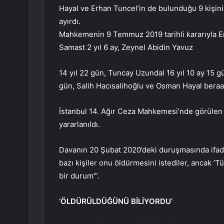
Hayal ve Erhan Tuncel’in de bulunduğu 9 kişini
ayırdı.
Mahkemenin 9 Temmuz 2019 tarihli kararıyla Erh
Samast 2 yıl 6 ay, Zeynel Abidin Yavuz
14 yıl 22 gün, Tuncay Uzundal 16 yıl 10 ay 15 gü
gün, Salih Hacısalihoğlu ve Osman Hayal beraat
İstanbul 14. Ağır Ceza Mahkemesi’nde görülen 7
yararlanıldı.
Davanın 20 Şubat 2020’deki duruşmasında ifade
bazı kişiler onu öldürmesini istediler, ancak ‘T
bir durum'”.
‘ÖLDÜRÜLDÜĞÜNÜ BİLİYORDU’