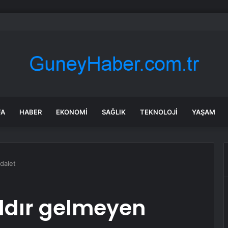
n Gastronomik Zenginliği TOBB Genel Kurulunda Tanıtıldı
FA
HABER
EKONOMI
SAĞLIK
TEKNOLOJI
YAŞAM
adalet
ıldır gelmeyen