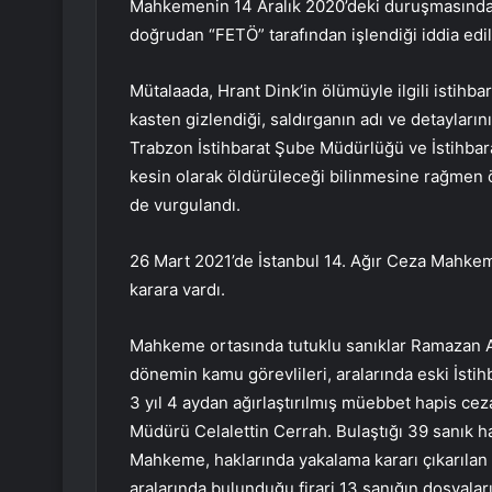
Mahkemenin 14 Aralık 2020’deki duruşmasında sa
doğrudan “FETÖ” tarafından işlendiği iddia edil
Mütalaada, Hrant Dink’in ölümüyle ilgili istihbar
kasten gizlendiği, saldırganın adı ve detaylarını
Trabzon İstihbarat Şube Müdürlüğü ve İstihbarat
kesin olarak öldürüleceği bilinmesine rağmen 
de vurgulandı.
26 Mart 2021’de İstanbul 14. Ağır Ceza Mahkeme
karara vardı.
Mahkeme ortasında tutuklu sanıklar Ramazan Ak
dönemin kamu görevlileri, aralarında eski İsti
3 yıl 4 aydan ağırlaştırılmış müebbet hapis cez
Müdürü Celalettin Cerrah. Bulaştığı 39 sanık ha
Mahkeme, haklarında yakalama kararı çıkarılan
aralarında bulunduğu firari 13 sanığın dosyaların