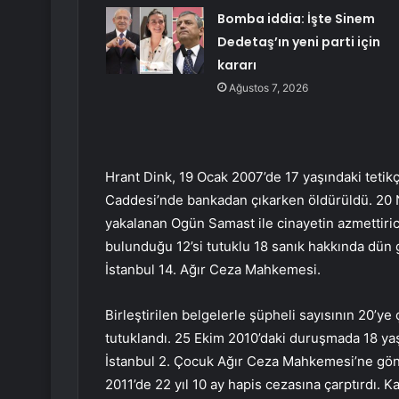
Bomba iddia: İşte Sinem
Dedetaş’ın yeni parti için
kararı
Ağustos 7, 2026
Hrant Dink, 19 Ocak 2007’de 17 yaşındaki tetik
Caddesi’nde bankadan çıkarken öldürüldü. 20 
yakalanan Ogün Samast ile cinayetin azmettirici
bulunduğu 12’si tutuklu 18 sanık hakkında dün 
İstanbul 14. Ağır Ceza Mahkemesi.
Birleştirilen belgelerle şüpheli sayısının 20’ye 
tutuklandı. 25 Ekim 2010’daki duruşmada 18 yaşı
İstanbul 2. Çocuk Ağır Ceza Mahkemesi’ne gö
2011’de 22 yıl 10 ay hapis cezasına çarptırdı. K