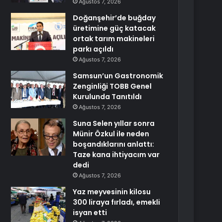
Ağustos 7, 2026
Doğanşehir’de buğday
üretimine güç katacak
ortak tarım makineleri
parkı açıldı
Ağustos 7, 2026
Samsun’un Gastronomik
Zenginliği TOBB Genel
Kurulunda Tanıtıldı
Ağustos 7, 2026
Suna Selen yıllar sonra
Münir Özkul ile neden
boşandıklarını anlattı:
Taze kana ihtiyacım var
dedi
Ağustos 7, 2026
Yaz meyvesinin kilosu
300 liraya fırladı, emekli
isyan etti