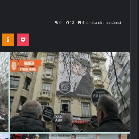
0
13
4 dakika okuma süresi
VKontakte
Odnoklassniki
Pocket