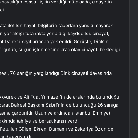
vcılığın esasa ilişkin verdiği mütalaada, cinayetin
di.
ata iletilen hayati bilgilerin raporlara yansıtılmayarak
n yer aldığı tutanakta yer aldığı kaydedildi. cinayet,
 Dairesi kayıtlarından yok edildi. Görüşte, Dink’in
örgütün, suçun işlenmesine araç olan cinayeti beklediği
si, 76 sanığın yargılandığı Dink cinayeti davasında
yürek ve Ali Fuat Yılmazer’in de aralarında bulunduğu
hbarat Dairesi Başkanı Sabri’nin de bulunduğu 26 sanığa
asına çarptırıldı. Uzun ve ardından İstanbul Emniyet
kkında tahliye ve beraat kararı verdi.
 Fetullah Gülen, Ekrem Dumanlı ve Zekeriya Öz’ün de
ı da ayrıştırdı.