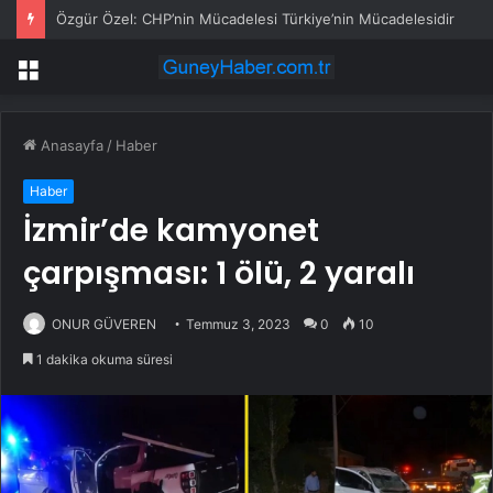
Özgür Özel: CHP’nin Mücadelesi Türkiye’nin Mücadelesidir
Menü
Anasayfa
/
Haber
Haber
İzmir’de kamyonet
çarpışması: 1 ölü, 2 yaralı
ONUR GÜVEREN
Temmuz 3, 2023
0
10
1 dakika okuma süresi