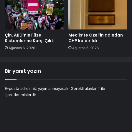
Çin, ABD’nin Füze
Meclis’te Özel’in adından
Sistemlerine Karşı Çıktı
CHP kaldırıldı
Ağustos 6, 2026
Ağustos 6, 2026
Bir yanıt yazın
E-posta adresiniz yayınlanmayacak.
Gerekli alanlar
*
ile
işaretlenmişlerdir
Y
o
r
u