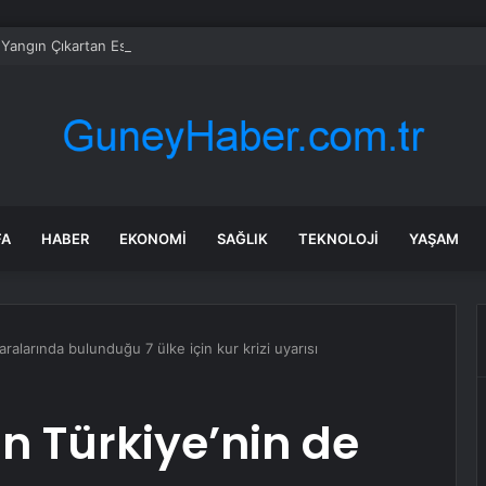
 Yangın Çıkartan Eski Eş Yakalanıyor
FA
HABER
EKONOMI
SAĞLIK
TEKNOLOJI
YAŞAM
alarında bulunduğu 7 ülke için kur krizi uyarısı
 Türkiye’nin de