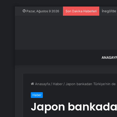
İnegöl’de
Pazar, Ağustos 9 2026
Son Dakika Haberleri
ANASAY
Anasayfa
/
Haber
/
Japon bankadan Türkiye’nin de ar
Haber
Japon bankadan