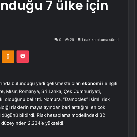
nduğu 7 ülke için
0
29
1 dakika okuma süresi
VKontakte
Odnoklassniki
Pocket
arında bulunduğu yedi gelişmekte olan
ekonomi
ile ilgili
ye
, Mısır, Romanya, Sri Lanka, Çek Cumhuriyeti,
ki olduğunu belirtti. Nomura, “Damocles” isimli risk
dığı risklerin mayıs ayından beri arttığını, en çok
üldüğünü bildirdi. Risk hesaplama modelindeki 32
4 düzeyinden 2,234’e yükseldi.