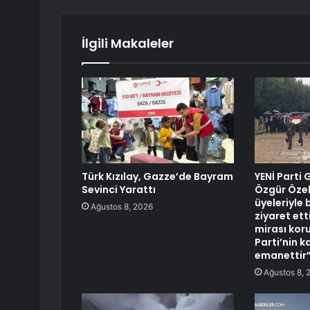
İlgili Makaleler
Türk Kızılay, Gazze’de Bayram
YENİ Parti
Sevinci Yarattı
Özgür Özel
üyeleriyle b
Ağustos 8, 2026
ziyaret ett
mirası kor
Parti’nin k
emanettir
Ağustos 8, 