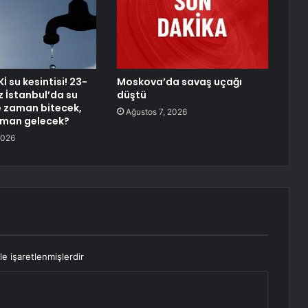
Kİ su kesintisi! 23-
Moskova’da savaş uçağı
 İstanbul’da su
düştü
ne zaman bitecek,
Ağustos 7, 2026
aman gelecek?
2026
le işaretlenmişlerdir