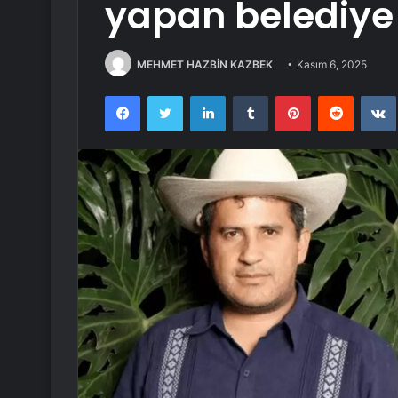
yapan belediye
MEHMET HAZBİN KAZBEK
Kasım 6, 2025
Facebook
Twitter
LinkedIn
Tumblr
Pinterest
Reddit