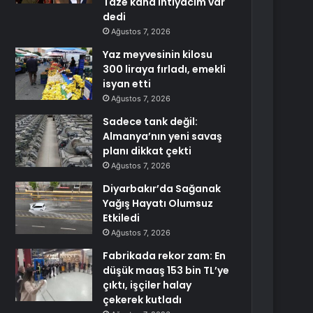
Taze kana ihtiyacım var
dedi
Ağustos 7, 2026
Yaz meyvesinin kilosu
300 liraya fırladı, emekli
isyan etti
Ağustos 7, 2026
Sadece tank değil:
Almanya’nın yeni savaş
planı dikkat çekti
Ağustos 7, 2026
Diyarbakır’da Sağanak
Yağış Hayatı Olumsuz
Etkiledi
Ağustos 7, 2026
Fabrikada rekor zam: En
düşük maaş 153 bin TL’ye
çıktı, işçiler halay
çekerek kutladı