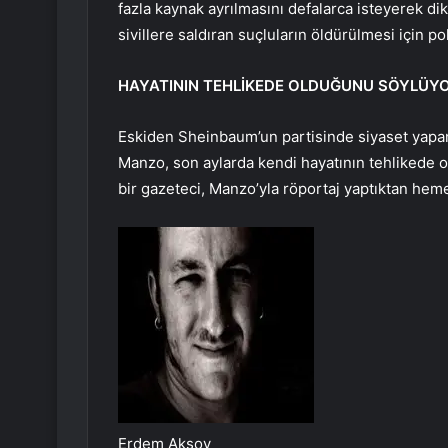
fazla kaynak ayrılmasını defalarca isteyerek di
sivillere saldıran suçluların öldürülmesi için p
HAYATININ TEHLİKEDE OLDUĞUNU SÖYLÜY
Eskiden Sheinbaum’un partisinde siyaset yapan
Manzo, son aylarda kendi hayatının tehlikede 
bir gazeteci, Manzo’yla röportaj yaptıktan hem
Erdem Aksoy