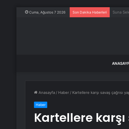
Yaz meyve
Cuma, Ağustos 7 2026
Son Dakika Haberleri
ANASAY
Anasayfa
/
Haber
/
Kartellere karşı savaş çağrısı 
Haber
Kartellere karşı