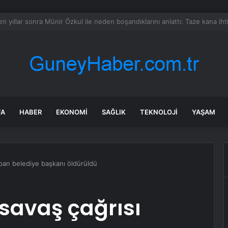
sinin kilosu 300 liraya fırladı, emekli isyan etti
FA
HABER
EKONOMI
SAĞLIK
TEKNOLOJI
YAŞAM
yapan belediye başkanı öldürüldü
 savaş çağrısı