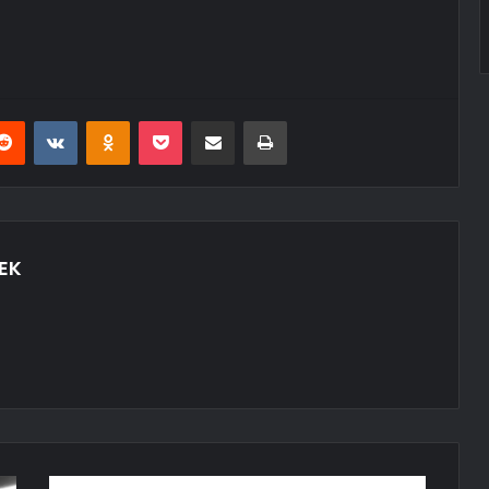
erest
Reddit
VKontakte
Odnoklassniki
Pocket
E-Posta ile paylaş
Yazdır
EK