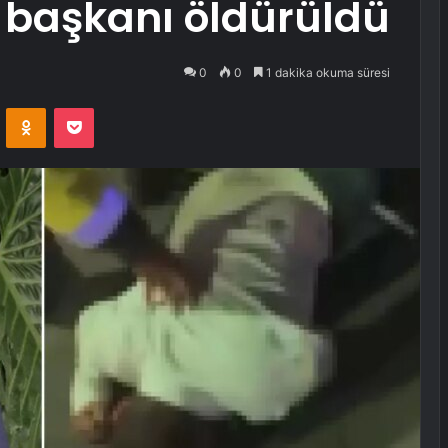
 başkanı öldürüldü
0
0
1 dakika okuma süresi
VKontakte
Odnoklassniki
Pocket