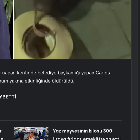
Uruapan kentinde belediye başkanlığı yapan Carlos
 mum yakma etkinliğinde öldürüldü.
YBETTİ
r
Yaz meyvesinin kilosu 300
nı
liraya fırladı, emekli isyan etti