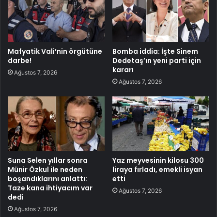
Mafyatik Vali’nin örgütüne
Bomba iddia: İşte Sinem
darbe!
Dedetaş’ın yeni parti için
kararı
Ağustos 7, 2026
Ağustos 7, 2026
Suna Selen yıllar sonra
Yaz meyvesinin kilosu 300
Münir Özkul ile neden
liraya fırladı, emekli isyan
boşandıklarını anlattı:
etti
Taze kana ihtiyacım var
Ağustos 7, 2026
dedi
Ağustos 7, 2026