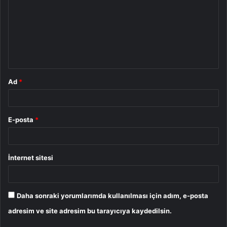
r
u
m
*
Ad
*
E-posta
*
İnternet sitesi
Daha sonraki yorumlarımda kullanılması için adım, e-posta
adresim ve site adresim bu tarayıcıya kaydedilsin.