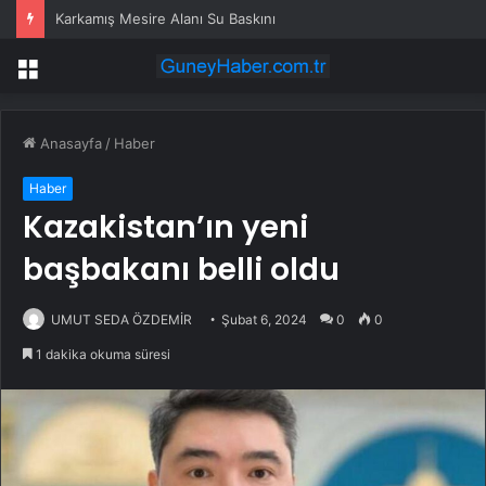
Karkamış Mesire Alanı Su Baskını
Menü
Anasayfa
/
Haber
Haber
Kazakistan’ın yeni
başbakanı belli oldu
UMUT SEDA ÖZDEMİR
Şubat 6, 2024
0
0
1 dakika okuma süresi