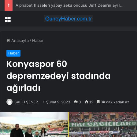
Alphabet hisseleri yapay zeka öncüsü Jeff Dean’in ayrılmasıyla %5 düştü
Menü
Anasayfa
/
Haber
Haber
Konyaspor 60
depremzedeyi stadında
ağırladı
SALİH ŞENER
Şubat 9, 2023
0
12
Bir dakikadan az