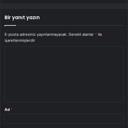
Bir yanıt yazın
E-posta adresiniz yayınlanmayacak.
Gerekli alanlar
*
ile
işaretlenmişlerdir
Y
o
r
u
m
*
Ad
*