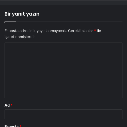
Bir yanıt yazın
E-posta adresiniz yayınlanmayacak.
Gerekli alanlar
*
ile
işaretlenmişlerdir
Y
o
r
u
m
*
Ad
*
E-posta
*