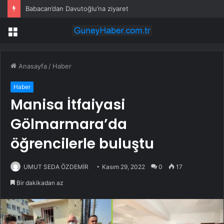
Babacan’dan Davutoğlu’na ziyaret
Menü
Anasayfa
/
Haber
Haber
Manisa İtfaiyasi
Gölmarmara’da
öğrencilerle buluştu
UMUT SEDA ÖZDEMİR
Kasım 29, 2022
0
17
Bir dakikadan az