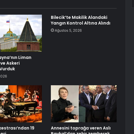
Bilecik’te Makilik Alandaki
Yangın Kontrol Altına Alındı
Ağustos 5, 2026
ayna’nın Liman
 ve Askeri
 Vurduk
2026
kestrası’ndan 19
Annesini toprağa veren Aslı
eri
Baykal’dan zehir zemberek