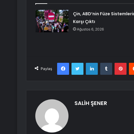
Çin, ABD’nin Füze Sistemleri
Karşı Çıktı
Ağustos 6, 2026
Facebook
Twitter
LinkedIn
Tumblr
Pint
Paylaş
SALİH ŞENER