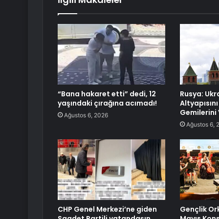
“Bana hakaret etti” dedi, 12
Rusya: Ukr
yaşındaki çırağına acımadı!
Altyapısını
Gemilerini
Ağustos 6, 2026
Ağustos 6, 
CHP Genel Merkezi’ne giden
Gençlik Or
Saadet Partili vatandaşın
Mayıs Kons