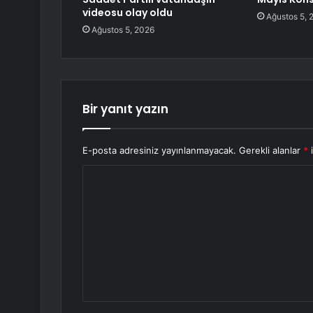
videosu olay oldu
Ağustos 5, 
Ağustos 5, 2026
Bir yanıt yazın
E-posta adresiniz yayınlanmayacak.
Gerekli alanlar
*
i
Y
o
r
u
m
*