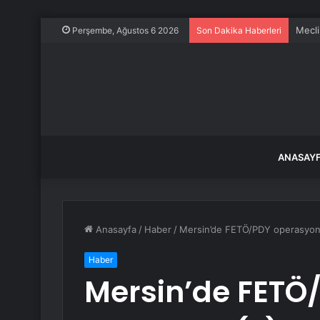
“Bana
Perşembe, Ağustos 6 2026
Son Dakika Haberleri
ANASAY
Anasayfa
/
Haber
/
Mersin’de FETÖ/PDY operasyonu
Haber
Mersin’de FETÖ