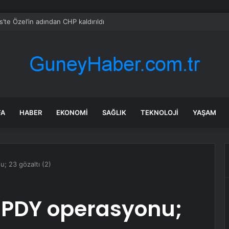
 hakaret etti” dedi, 12 yaşındaki çırağına acımadı!
FA
HABER
EKONOMI
SAĞLIK
TEKNOLOJI
YAŞAM
; 23 gözaltı (2)
/PDY operasyonu;