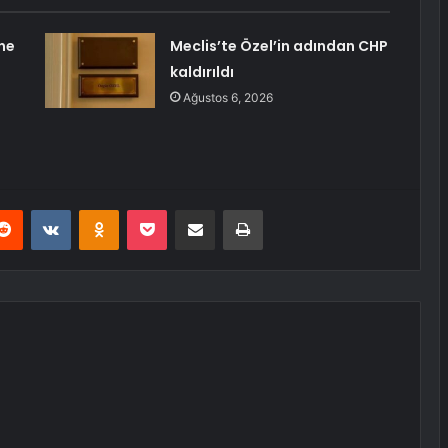
ne
Meclis’te Özel’in adından CHP
kaldırıldı
Ağustos 6, 2026
erest
Reddit
VKontakte
Odnoklassniki
Pocket
E-Posta ile paylaş
Yazdır