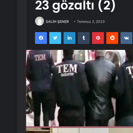
23 gözaltı (2)
SALİH ŞENER
Temmuz 2, 2023
Facebook
Twitter
LinkedIn
Tumblr
Pinterest
Reddit