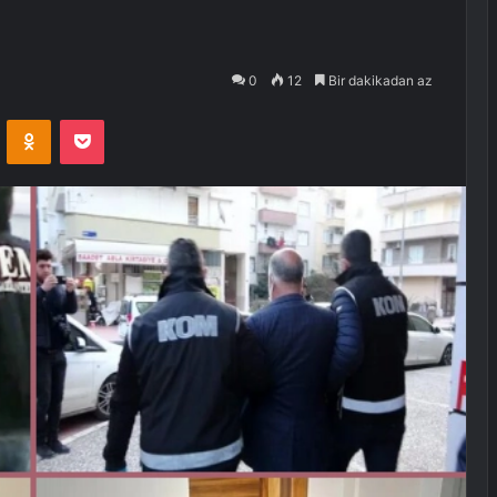
0
12
Bir dakikadan az
VKontakte
Odnoklassniki
Pocket