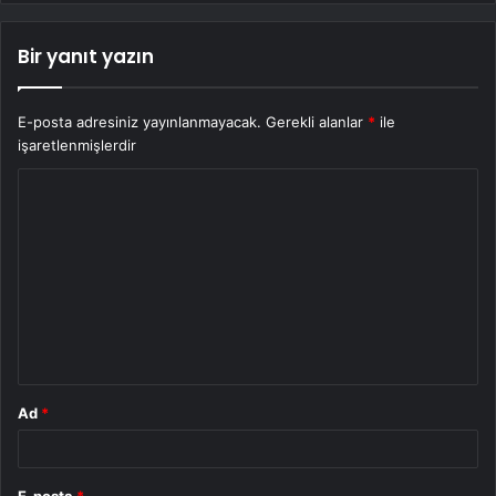
Bir yanıt yazın
E-posta adresiniz yayınlanmayacak.
Gerekli alanlar
*
ile
işaretlenmişlerdir
Y
o
r
u
m
*
Ad
*
E-posta
*