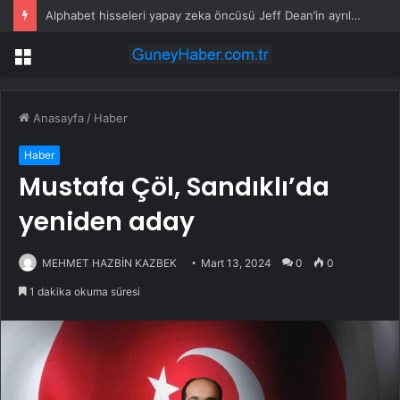
Alphabet hisseleri yapay zeka öncüsü Jeff Dean’in ayrılmasıyla %5 düştü
Menü
Anasayfa
/
Haber
Haber
Mustafa Çöl, Sandıklı’da
yeniden aday
MEHMET HAZBİN KAZBEK
Mart 13, 2024
0
0
1 dakika okuma süresi