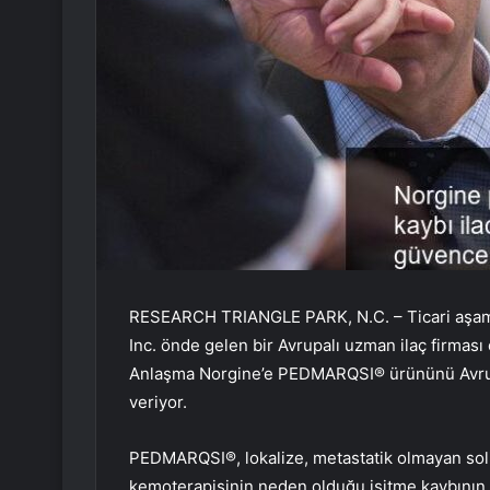
RESEARCH TRIANGLE PARK, N.C. – Ticari aşamad
Inc. önde gelen bir Avrupalı uzman ilaç firması 
Anlaşma Norgine’e PEDMARQSI® ürününü Avrupa,
veriyor.
PEDMARQSI®, lokalize, metastatik olmayan solid
kemoterapisinin neden olduğu işitme kaybının ön