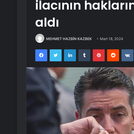
ilacının hakları
aldı
MEHMET HAZBİN KAZBEK
Mart 18, 2024
Facebook
Twitter
LinkedIn
Tumblr
Pinterest
Reddit