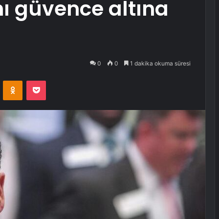
nı güvence altına
0
0
1 dakika okuma süresi
VKontakte
Odnoklassniki
Pocket