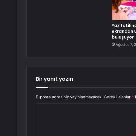
Yaz tatili
ekrandan u
buluşuyor
Ağustos 7, 
Bir yanıt yazın
E-posta adresiniz yayınlanmayacak.
Gerekli alanlar
*
i
Y
o
r
u