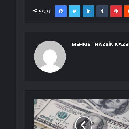
Facebook
Twitter
LinkedIn
Tumblr
Pint
Paylaş
MEHMET HAZBİN KAZB