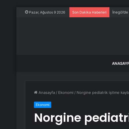
İnegöl’de
Pazar, Ağustos 9 2026
Son Dakika Haberleri
ANASAY
Anasayfa
/
Ekonomi
/
Norgine pediatrik işitme kaybı
Ekonomi
Norgine pediatr