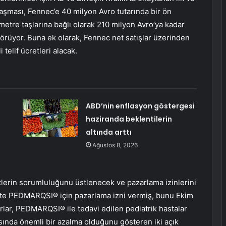
laşması, Fennec’e 40 milyon Avro tutarında bir ön
metre taşlarına bağlı olarak 210 milyon Avro’ya kadar
örüyor. Buna ek olarak, Fennec net satışlar üzerinden
telif ücretleri alacak.
ABD’nin enflasyon göstergesi
haziranda beklentilerin
altında arttı
Ağustos 8, 2026
yetlerin sorumluluğunu üstlenecek ve pazarlama izinlerini
’te PEDMARQSI® için pazarlama izni vermiş, bunu Ekim
rarlar, PEDMARQSI® ile tedavi edilen pediatrik hastalar
nsında önemli bir azalma olduğunu gösteren iki açık