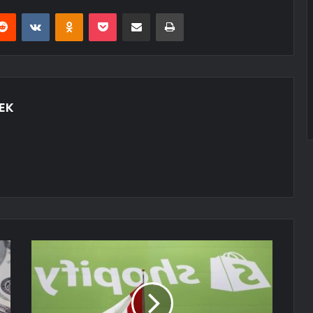
erest
Reddit
VKontakte
Odnoklassniki
Pocket
E-Posta ile paylaş
Yazdır
EK