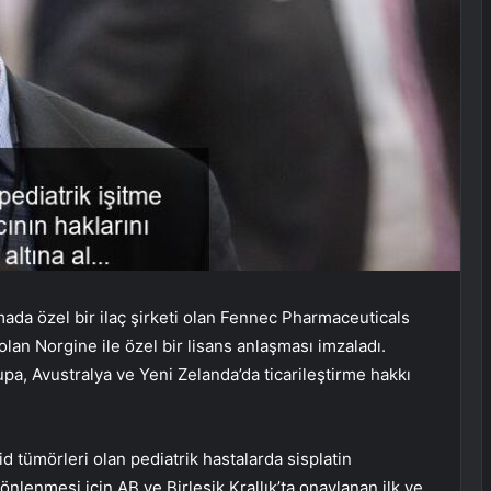
a özel bir ilaç şirketi olan Fennec Pharmaceuticals
olan Norgine ile özel bir lisans anlaşması imzaladı.
 Avustralya ve Yeni Zelanda’da ticarileştirme hakkı
 tümörleri olan pediatrik hastalarda sisplatin
lenmesi için AB ve Birleşik Krallık’ta onaylanan ilk ve