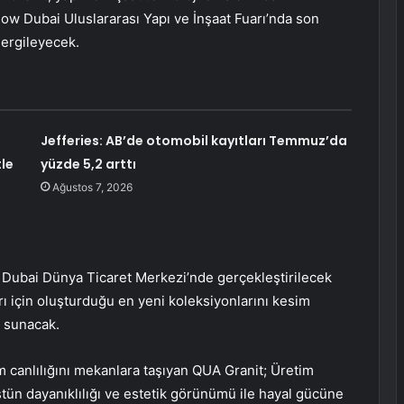
ow Dubai Uluslararası Yapı ve İnşaat Fuarı’nda son
 sergileyecek.
Jefferies: AB’de otomobil kayıtları Temmuz’da
le
yüzde 5,2 arttı
Ağustos 7, 2026
da Dubai Dünya Ticaret Merkezi’nde gerçekleştirilecek
ı için oluşturduğu en yeni koleksiyonlarını kesim
e sunacak.
m canlılığını mekanlara taşıyan QUA Granit; Üretim
 üstün dayanıklılığı ve estetik görünümü ile hayal gücüne