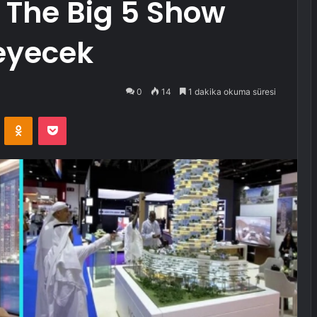
ı The Big 5 Show
eyecek
0
14
1 dakika okuma süresi
VKontakte
Odnoklassniki
Pocket