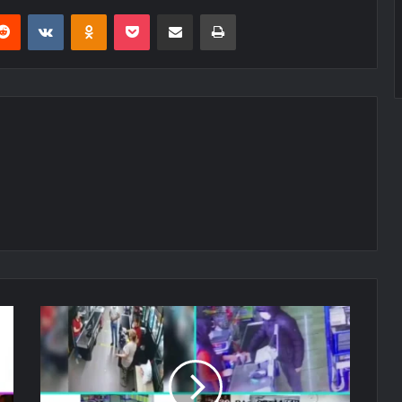
erest
Reddit
VKontakte
Odnoklassniki
Pocket
E-Posta ile paylaş
Yazdır