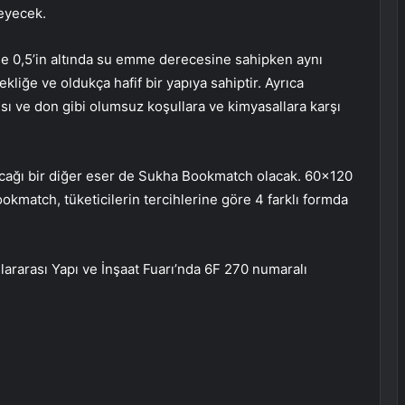
leyecek.
de 0,5’in altında su emme derecesine sahipken aynı
ğe ve oldukça hafif bir yapıya sahiptir. Ayrıca
 ısı ve don gibi olumsuz koşullara ve kimyasallara karşı
acağı bir diğer eser de Sukha Bookmatch olacak. 60×120
okmatch, tüketicilerin tercihlerine göre 4 farklı formda
ararası Yapı ve İnşaat Fuarı’nda 6F 270 numaralı