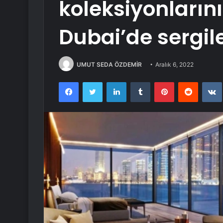
koleksiyonların
Dubai’de sergil
UMUT SEDA ÖZDEMİR
Aralık 6, 2022
Facebook
Twitter
LinkedIn
Tumblr
Pinterest
Reddit