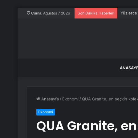
Yüzlerce
Cuma, Ağustos 7 2026
Son Dakika Haberleri
ANASAY
Anasayfa
/
Ekonomi
/
QUA Granite, en seçkin kolek
Ekonomi
QUA Granite, en