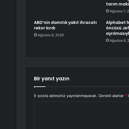
tarım makin
Ağustos 7, 
ABD’nin damıtık yakıt ihracatı
Alphabet h
rekor kırdı
öncüsü Jef
ayrılmasıy
Ağustos 6, 2026
Ağustos 6, 
Bir yanıt yazın
E-posta adresiniz yayınlanmayacak.
Gerekli alanlar
*
i
Y
o
r