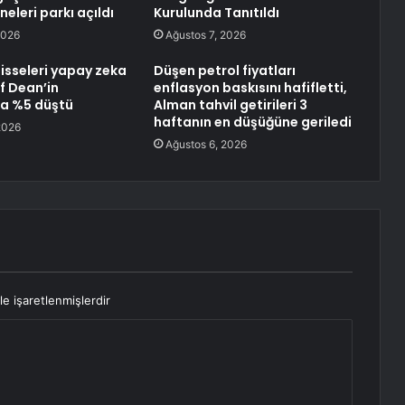
eleri parkı açıldı
Kurulunda Tanıtıldı
2026
Ağustos 7, 2026
isseleri yapay zeka
Düşen petrol fiyatları
f Dean’in
enflasyon baskısını hafifletti,
la %5 düştü
Alman tahvil getirileri 3
haftanın en düşüğüne geriledi
2026
Ağustos 6, 2026
le işaretlenmişlerdir