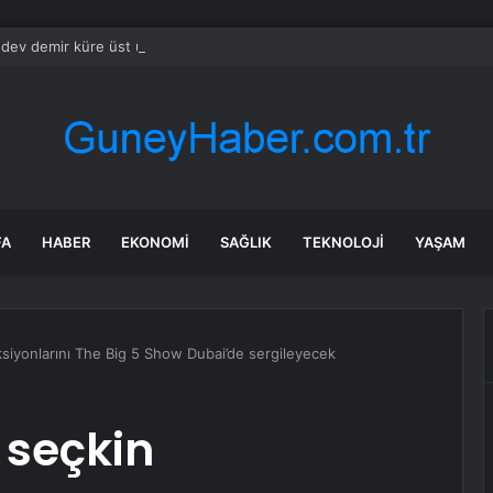
 dev demir küre üst üste dizilmiş halde bulundu
FA
HABER
EKONOMI
SAĞLIK
TEKNOLOJI
YAŞAM
siyonlarını The Big 5 Show Dubai’de sergileyecek
 seçkin