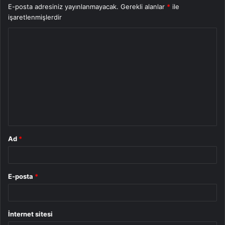
E-posta adresiniz yayınlanmayacak.
Gerekli alanlar
*
ile
işaretlenmişlerdir
Y
o
r
u
m
*
Ad
*
E-posta
*
İnternet sitesi