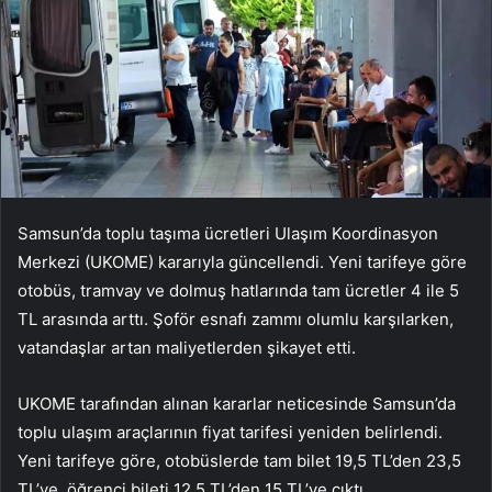
Samsun’da toplu taşıma ücretleri Ulaşım Koordinasyon
Merkezi (UKOME) kararıyla güncellendi. Yeni tarifeye göre
otobüs, tramvay ve dolmuş hatlarında tam ücretler 4 ile 5
TL arasında arttı. Şoför esnafı zammı olumlu karşılarken,
vatandaşlar artan maliyetlerden şikayet etti.
UKOME tarafından alınan kararlar neticesinde Samsun’da
toplu ulaşım araçlarının fiyat tarifesi yeniden belirlendi.
Yeni tarifeye göre, otobüslerde tam bilet 19,5 TL’den 23,5
TL’ye, öğrenci bileti 12,5 TL’den 15 TL’ye çıktı.