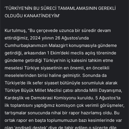
‘TÜRKİYE’NİN BU SÜRECİ TAMAMLAMASININ GEREKLİ
OLDUĞU KANAATİNDEYİM’
Kurtulmuş, “Bu çerçevede uzunca bir süredir devam
ettirdiğimiz, 2024 yılının 26 Ağustos’unda
Cumhurbaşkanımızın Malazgirt konuşmasıyla gündeme
getirdiği, arkasından 1 Ekim’deki meclis açılış töreninde
gündeme getirdiği Türkiye’nin iç kalesini tahkim etme
meselesi Türkiye siyasetinin en önemli, en öncelikli
meselelerinden birisi haline gelmiştir. Sonunda da
Türkiye’de ilk sefer siyaset bütünüyle sorumluluk alarak
Türkiye Büyük Millet Meclisi çatısı altında Milli Dayanışma,
Kardeşlik ve Demokrasi Komisyonu kuruldu. 5 Ağustos’ta
ilk toplantısını yaptığımız komisyon çok verimli görüşmeler,
tartışmalar sonucunda nihai bir rapor hazırlamış oldu. Bu
ortak rapor en başta toplumumuzun bazı kesimlerinde var
olan ‘endişeli destek’ diye de tabir edilen o süreçte dile