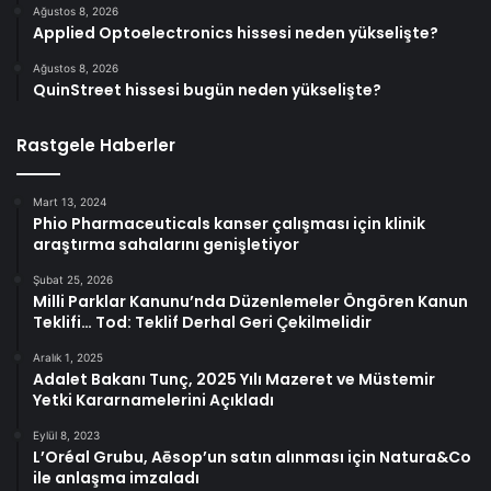
Ağustos 8, 2026
Applied Optoelectronics hissesi neden yükselişte?
Ağustos 8, 2026
QuinStreet hissesi bugün neden yükselişte?
Rastgele Haberler
Mart 13, 2024
Phio Pharmaceuticals kanser çalışması için klinik
araştırma sahalarını genişletiyor
Şubat 25, 2026
Milli Parklar Kanunu’nda Düzenlemeler Öngören Kanun
Teklifi… Tod: Teklif Derhal Geri Çekilmelidir
Aralık 1, 2025
Adalet Bakanı Tunç, 2025 Yılı Mazeret ve Müstemir
Yetki Kararnamelerini Açıkladı
Eylül 8, 2023
L’Oréal Grubu, Aēsop’un satın alınması için Natura&Co
ile anlaşma imzaladı