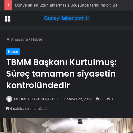
Dünyanın en uzun aktarmasız uçuşunda tarihi rekor: 24 saatten fazla havada kaldılar
Menü
Anasayfa
/
Haber
Haber
TBMM Başkanı Kurtulmuş:
Süreç tamamen siyasetin
kontrolündedir
MEHMET HAZBİN KAZBEK
Mayıs 22, 2026
0
0
4 dakika okuma süresi