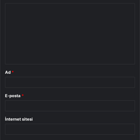
Y
o
r
u
m
*
Ad
*
E-posta
*
İnternet sitesi