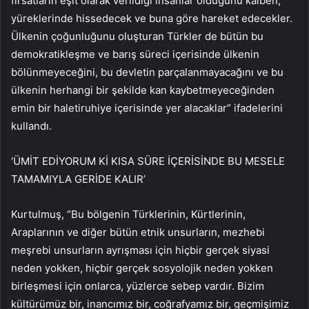
fırsatların eşit olarak verildiği insanlar olduğunu kalben,
yüreklerinde hissedecek ve buna göre hareket edecekler.
Ülkenin çoğunluğunu oluşturan Türkler de bütün bu
demokratikleşme ve barış süreci içerisinde ülkenin
bölünmeyeceğini, bu devletin parçalanmayacağını ve bu
ülkenin herhangi bir şekilde kan kaybetmeyeceğinden
emin bir haletiruhiye içerisinde yer alacaklar” ifadelerini
kullandı.
‘ÜMİT EDİYORUM Kİ KISA SÜRE İÇERİSİNDE BU MESELE
TAMAMIYLA GERİDE KALIR’
Kurtulmuş, “Bu bölgenin Türklerinin, Kürtlerinin,
Araplarının ve diğer bütün etnik unsurların, mezhebi
meşrebi unsurların ayrışması için hiçbir gerçek siyasi
neden yokken, hiçbir gerçek sosyolojik neden yokken
birleşmesi için onlarca, yüzlerce sebep vardır. Bizim
kültürümüz bir, inancımız bir, coğrafyamız bir, geçmişimiz