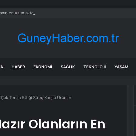
nın en uzun aktarmasız uçuşunda tarihi rekor: 24 saatten fazla havada k
FA
HABER
EKONOMI
SAĞLIK
TEKNOLOJI
YAŞAM
Çok Tercih Ettiği Streç Karşıtı Ürünler
zır Olanların En