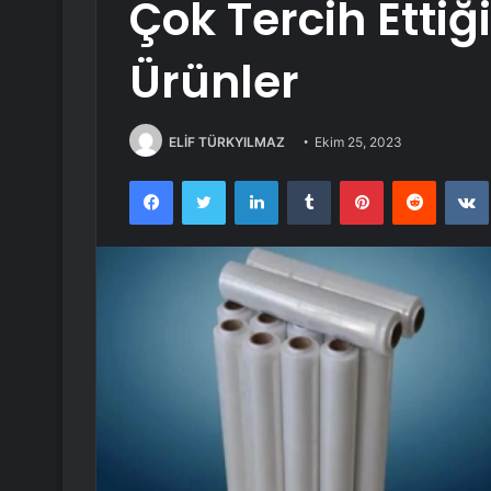
Çok Tercih Ettiği
Ürünler
ELİF TÜRKYILMAZ
Ekim 25, 2023
Facebook
Twitter
LinkedIn
Tumblr
Pinterest
Reddit