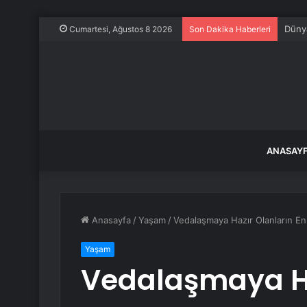
Dünya
Cumartesi, Ağustos 8 2026
Son Dakika Haberleri
ANASAY
Anasayfa
/
Yaşam
/
Vedalaşmaya Hazır Olanların En 
Yaşam
Vedalaşmaya Ha