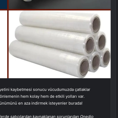
kiyetini kaybetmesi sonucu vücudumuzda çatlaklar
 önlemenin hem kolay hem de etkili yolları var.
rünümünü en aza indirmek isteyenler burada!
ürünlerde satıcılardan kaynaklanan sorunlardan Onedio