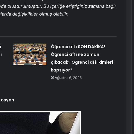
nde oluşturulmuştur. Bu içeriğe eriştiğiniz zamana bağlı
arda değişiklikler olmuş olabilir.
i
Öğrenci affı SON DAKİKA!
ı
Öğrenci affı ne zaman
çıkacak? Öğrenci affı kimleri
kapsıyor?
Ağustos 6, 2026
 Losyon