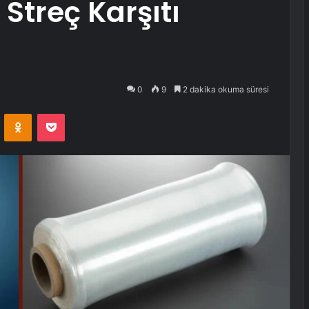
 Streç Karşıtı
0
9
2 dakika okuma süresi
VKontakte
Odnoklassniki
Pocket