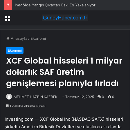
İnegöl’de Yangın Çıkartan Eski Eş Yakalanıyor
Menü
Anasayfa
/
Ekonomi
Ekonomi
XCF Global hisseleri 1 milyar
dolarlık SAF üretim
genişlemesi planıyla fırladı
MEHMET HAZBİN KAZBEK
Temmuz 12, 2025
0
0
1 dakika okuma süresi
Investing.com — XCF Global Inc (NASDAQ:
SAFX
) hisseleri,
şirketin Amerika Birleşik Devletleri ve uluslararası alanda