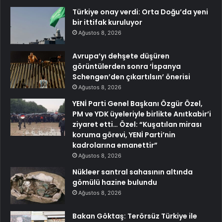
Türkiye onay verdi: Orta Doğu’da yeni
bir ittifak kuruluyor
Ağustos 8, 2026
Avrupa’yı dehşete düşüren
görüntülerden sonra ‘İspanya
Schengen’den çıkartılsın’ önerisi
Ağustos 8, 2026
YENİ Parti Genel Başkanı Özgür Özel,
PM ve YDK üyeleriyle birlikte Anıtkabir’i
ziyaret etti… Özel: “Kuşatılan mirası
koruma görevi, YENİ Parti’nin
kadrolarına emanettir”
Ağustos 8, 2026
Nükleer santral sahasının altında
gömülü hazine bulundu
Ağustos 8, 2026
Bakan Göktaş: Terörsüz Türkiye ile