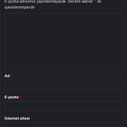
E-posta adresiniz yayınlanmayacak.
Gerekli alanlar
*
ile
işaretlenmişlerdir
Y
o
r
u
m
*
Ad
*
E-posta
*
İnternet sitesi