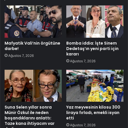
Mafyatik Vali’nin örgütüne
Bomba iddia: İşte Sinem
darbe!
Dedetaş’ın yeni parti için
kararı
Ağustos 7, 2026
Ağustos 7, 2026
Suna Selen yıllar sonra
Yaz meyvesinin kilosu 300
Münir Özkul ile neden
liraya fırladı, emekli isyan
boşandıklarını anlattı:
etti
Taze kana ihtiyacım var
Ağustos 7, 2026