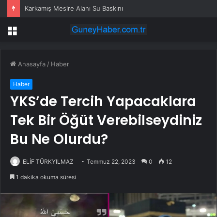
Karkamış Mesire Alanı Su Baskını
Menü
Anasayfa
/
Haber
Haber
YKS’de Tercih Yapacaklara
Tek Bir Öğüt Verebilseydiniz
Bu Ne Olurdu?
ELİF TÜRKYILMAZ
Temmuz 22, 2023
0
12
1 dakika okuma süresi