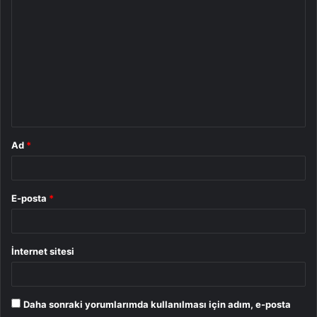
o
r
u
m
*
Ad
*
E-posta
*
İnternet sitesi
Daha sonraki yorumlarımda kullanılması için adım, e-posta