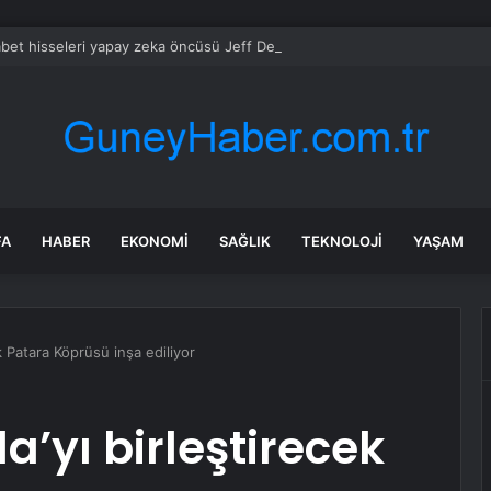
bet hisseleri yapay zeka öncüsü Jeff Dean’in ayrılmasıyla %5 düştü
FA
HABER
EKONOMI
SAĞLIK
TEKNOLOJI
YAŞAM
k Patara Köprüsü inşa ediliyor
a’yı birleştirecek