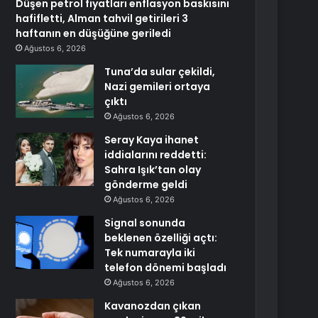
Düşen petrol fiyatları enflasyon baskısını
hafifletti, Alman tahvil getirileri 3
haftanın en düşüğüne geriledi
Ağustos 6, 2026
Tuna’da sular çekildi,
Nazi gemileri ortaya
çıktı
Ağustos 6, 2026
Seray Kaya ihanet
iddialarını reddetti:
Sahra Işık’tan olay
gönderme geldi
Ağustos 6, 2026
Signal sonunda
beklenen özelliği açtı:
Tek numarayla iki
telefon dönemi başladı
Ağustos 6, 2026
Kavanozdan çıkan