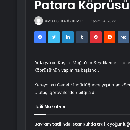
Patara Köprüsü 
UMUT SEDA ÖZDEMİR
Kasım 24, 2022
Facebook
Twitter
LinkedIn
Tumblr
Pinterest
Reddit
Antalya’nın Kaş ile Muğla’nın Seydikemer ilçeler
Köprüsü’nün yapımına başlandı.
Karayolları Genel Müdürlüğünce yaptırılan köp
Ulutaş, görevlilerden bilgi aldı.
İlgili Makaleler
Bayram tatilinde İstanbul’da trafik yoğunluğ