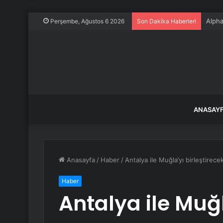
Alpha
Perşembe, Ağustos 6 2026
Son Dakika Haberleri
ANASAY
Anasayfa
/
Haber
/
Antalya ile Muğla’yı birleştirece
Haber
Antalya ile Muğl