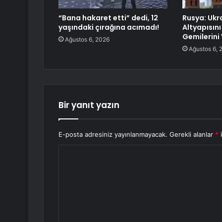
“Bana hakaret etti” dedi, 12
Rusya: Ukr
yaşındaki çırağına acımadı!
Altyapısını
Gemilerini
Ağustos 6, 2026
Ağustos 6, 
Bir yanıt yazın
E-posta adresiniz yayınlanmayacak.
Gerekli alanlar
*
i
Y
o
r
u
m