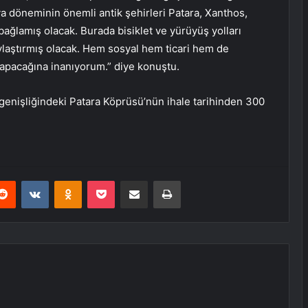
a döneminin önemli antik şehirleri Patara, Xanthos,
 bağlamış olacak. Burada bisiklet ve yürüyüş yolları
olaylaştırmış olacak. Hem sosyal hem ticari hem de
apacağına inanıyorum.” diye konuştu.
genişliğindeki Patara Köprüsü’nün ihale tarihinden 300
erest
Reddit
VKontakte
Odnoklassniki
Pocket
E-Posta ile paylaş
Yazdır