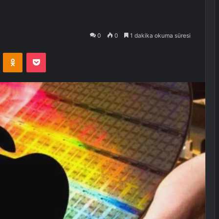
0
0
1 dakika okuma süresi
VKontakte
Odnoklassniki
Pocket