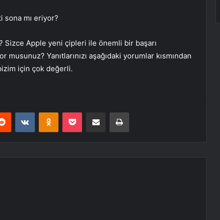
i sona mı eriyor?
izce Apple yeni çipleri ile önemli bir başarı
yor musunuz? Yanıtlarınızı aşağıdaki yorumlar kısmından
izim için çok değerli.
erest
Reddit
VKontakte
Odnoklassniki
Pocket
E-Posta ile paylaş
Yazdır