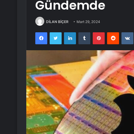
Gündemde
DİLAN BİÇER
Mart 29, 2024
Facebook
Twitter
LinkedIn
Tumblr
Pinterest
Reddit