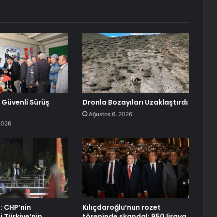
 Güvenli Sürüş
Dronla Bozayıları Uzaklaştırdı
Ağustos 6, 2026
2026
: CHP’nin
Kılıçdaroğlu’nun rozet
 Türkiye’nin
töreninde skandal: 950 liraya