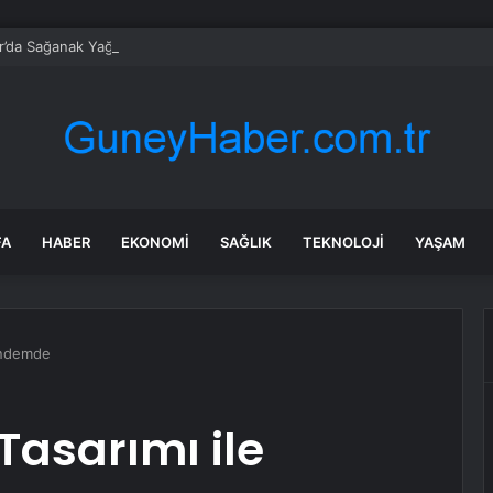
r’da Sağanak Yağış Hayatı Olumsuz Etkiledi
FA
HABER
EKONOMI
SAĞLIK
TEKNOLOJI
YAŞAM
Gündemde
Tasarımı ile