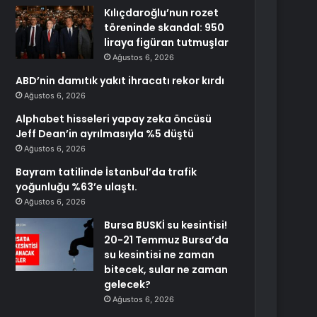
Kılıçdaroğlu’nun rozet
töreninde skandal: 950
liraya figüran tutmuşlar
Ağustos 6, 2026
ABD’nin damıtık yakıt ihracatı rekor kırdı
Ağustos 6, 2026
Alphabet hisseleri yapay zeka öncüsü
Jeff Dean’in ayrılmasıyla %5 düştü
Ağustos 6, 2026
Bayram tatilinde İstanbul’da trafik
yoğunluğu %63’e ulaştı.
Ağustos 6, 2026
Bursa BUSKİ su kesintisi!
20-21 Temmuz Bursa’da
su kesintisi ne zaman
bitecek, sular ne zaman
gelecek?
Ağustos 6, 2026