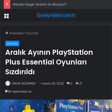
Sahte parçalar lüks Mercedes’i 62 bin dolar zarara uğrattı
Menü
Anasayfa
/
Oyunlar
Oyunlar
Aralık Ayının PlayStation
Plus Essential Oyunları
Sızdırıldı
ONUR GÜVEREN
Kasım 29, 2022
0
21
Bir dakikadan az