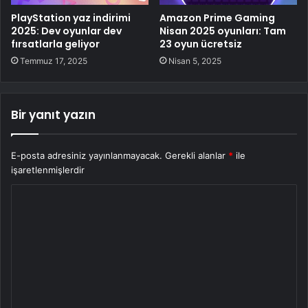
PlayStation yaz indirimi
Amazon Prime Gaming
2025: Dev oyunlar dev
Nisan 2025 oyunları: Tam
fırsatlarla geliyor
23 oyun ücretsiz
Temmuz 17, 2025
Nisan 5, 2025
Bir yanıt yazın
E-posta adresiniz yayınlanmayacak.
Gerekli alanlar
*
ile
işaretlenmişlerdir
Y
o
r
u
m
*