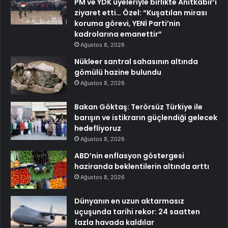
PM ve YDK üyeleriyle birlikte Anıtkabir’i
ziyaret etti… Özel: “Kuşatılan mirası
koruma görevi, YENİ Parti’nin
kadrolarına emanettir”
Ağustos 8, 2026
Nükleer santral sahasının altında
gömülü hazine bulundu
Ağustos 8, 2026
Bakan Göktaş: Terörsüz Türkiye ile
barışın ve istikrarın güçlendiği gelecek
hedefliyoruz
Ağustos 8, 2026
ABD’nin enflasyon göstergesi
haziranda beklentilerin altında arttı
Ağustos 8, 2026
Dünyanın en uzun aktarmasız
uçuşunda tarihi rekor: 24 saatten
fazla havada kaldılar