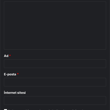
Y
o
r
u
m
*
Ad
*
E-posta
*
İnternet sitesi