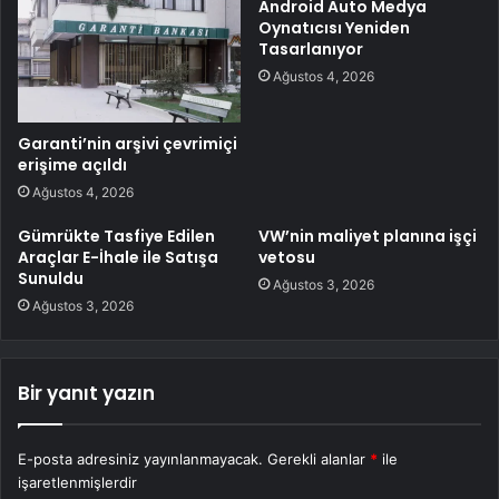
Android Auto Medya
Oynatıcısı Yeniden
Tasarlanıyor
Ağustos 4, 2026
Garanti’nin arşivi çevrimiçi
erişime açıldı
Ağustos 4, 2026
Gümrükte Tasfiye Edilen
VW’nin maliyet planına işçi
Araçlar E-İhale ile Satışa
vetosu
Sunuldu
Ağustos 3, 2026
Ağustos 3, 2026
Bir yanıt yazın
E-posta adresiniz yayınlanmayacak.
Gerekli alanlar
*
ile
işaretlenmişlerdir