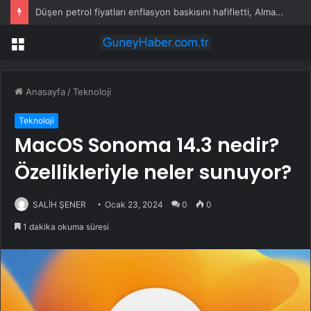
Düşen petrol fiyatları enflasyon baskısını hafifletti, Alman tahvil getirileri 3 haftanın en düşüğüne geriledi
Menü
Anasayfa
/
Teknoloji
Teknoloji
MacOS Sonoma‌‌ 14.3‌ nedir?
Özellikleriyle neler sunuyor?
SALİH ŞENER
Ocak 23, 2024
0
0
1 dakika okuma süresi