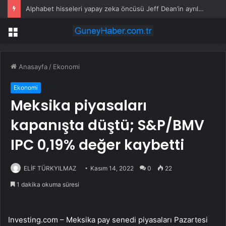
Alphabet hisseleri yapay zeka öncüsü Jeff Dean’in ayrılmasıyla %5 düştü
Menü
Anasayfa
/
Ekonomi
Ekonomi
Meksika piyasaları
kapanışta düştü; S&P/BMV
IPC 0,19% değer kaybetti
ELİF TÜRKYILMAZ
Kasım 14, 2022
0
22
1 dakika okuma süresi
Investing.com – Meksika pay senedi piyasaları Pazartesi