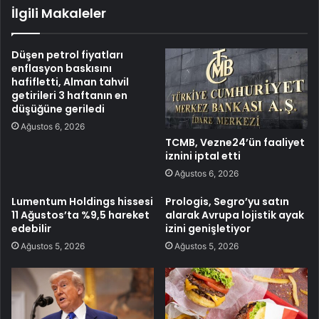
İlgili Makaleler
Düşen petrol fiyatları
enflasyon baskısını
hafifletti, Alman tahvil
getirileri 3 haftanın en
düşüğüne geriledi
Ağustos 6, 2026
TCMB, Vezne24’ün faaliyet
iznini iptal etti
Ağustos 6, 2026
Lumentum Holdings hissesi
Prologis, Segro’yu satın
11 Ağustos’ta %9,5 hareket
alarak Avrupa lojistik ayak
edebilir
izini genişletiyor
Ağustos 5, 2026
Ağustos 5, 2026