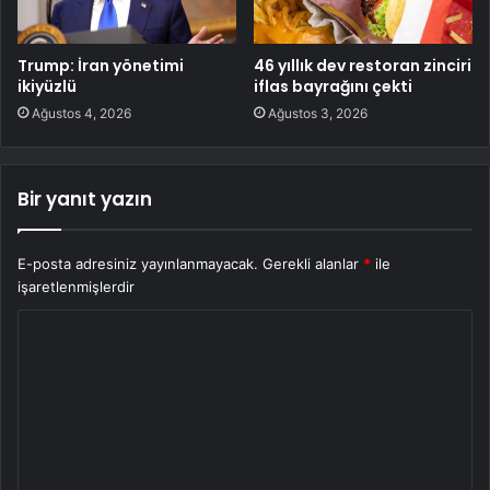
Trump: İran yönetimi
46 yıllık dev restoran zinciri
ikiyüzlü
iflas bayrağını çekti
Ağustos 4, 2026
Ağustos 3, 2026
Bir yanıt yazın
E-posta adresiniz yayınlanmayacak.
Gerekli alanlar
*
ile
işaretlenmişlerdir
Y
o
r
u
m