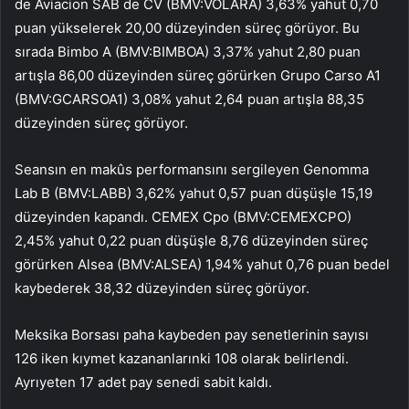
de Aviacion SAB de CV (BMV:
VOLARA
) 3,63% yahut 0,70
puan yükselerek 20,00 düzeyinden süreç görüyor. Bu
sırada
Bimbo A
(BMV:
BIMBOA
) 3,37% yahut 2,80 puan
artışla 86,00 düzeyinden süreç görürken
Grupo Carso A1
(BMV:
GCARSOA1
) 3,08% yahut 2,64 puan artışla 88,35
düzeyinden süreç görüyor.
Seansın en makûs performansını sergileyen
Genomma
Lab B
(BMV:
LABB
) 3,62% yahut 0,57 puan düşüşle 15,19
düzeyinden kapandı.
CEMEX Cpo
(BMV:
CEMEXCPO
)
2,45% yahut 0,22 puan düşüşle 8,76 düzeyinden süreç
görürken
Alsea
(BMV:
ALSEA
) 1,94% yahut 0,76 puan bedel
kaybederek 38,32 düzeyinden süreç görüyor.
Meksika Borsası paha kaybeden pay senetlerinin sayısı
126 iken kıymet kazananlarınki 108 olarak belirlendi.
Ayrıyeten 17 adet pay senedi sabit kaldı.